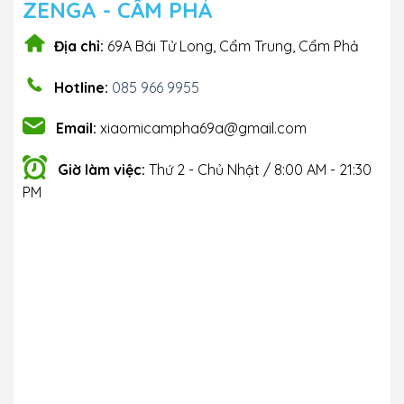
ZENGA - CẨM PHẢ
Địa chỉ:
69A Bái Tử Long, Cẩm Trung, Cẩm Phả
Hotline:
085 966 9955
Email:
xiaomicampha69a@gmail.com
Giờ làm việc:
Thứ 2 - Chủ Nhật / 8:00 AM - 21:30
PM