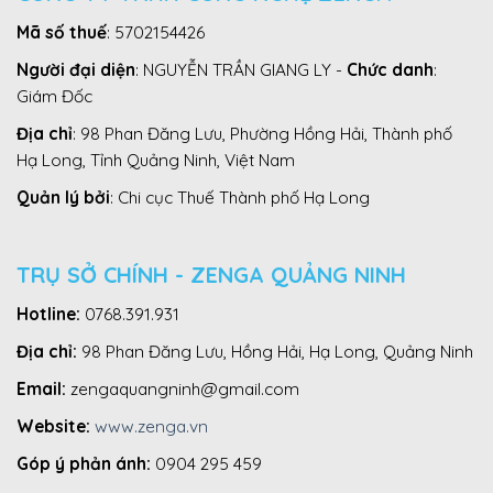
Mã số thuế
: 5702154426
Người đại diện
: NGUYỄN TRẦN GIANG LY -
Chức danh
:
Giám Đốc
Địa chỉ
: 98 Phan Đăng Lưu, Phường Hồng Hải, Thành phố
Hạ Long, Tỉnh Quảng Ninh, Việt Nam
Quản lý bởi
: Chi cục Thuế Thành phố Hạ Long
TRỤ SỞ CHÍNH - ZENGA QUẢNG NINH
Hotline:
0768.391.931
Địa chỉ:
98 Phan Đăng Lưu, Hồng Hải, Hạ Long, Quảng Ninh
Email:
zengaquangninh@gmail.com
Website:
www.zenga.vn
Góp ý phản ánh:
0904 295 459