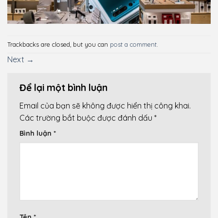
Trackbacks are closed, but you can
post a comment
.
Next
→
Để lại một bình luận
Email của bạn sẽ không được hiển thị công khai.
Các trường bắt buộc được đánh dấu
*
Bình luận
*
Tên
*