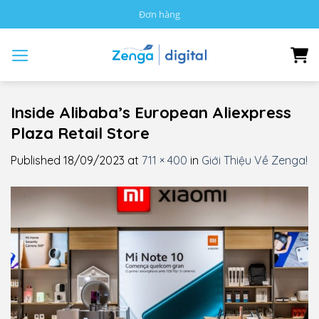
Skip
Đơn hàng
to
content
Inside Alibaba’s European Aliexpress
Plaza Retail Store
Published
18/09/2023
at
711 × 400
in
Giới Thiệu Về Zenga!