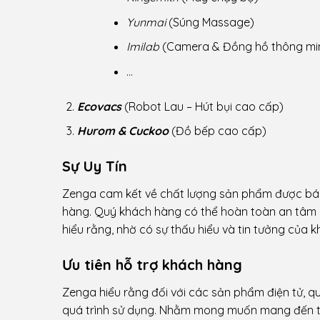
Yunmai
(Súng Massage)
Imilab
(Camera & Đồng hồ thông mi
…
Ecovacs
(Robot Lau – Hút bụi cao cấp)
Hurom & Cuckoo
(Đồ bếp cao cấp)
Sự Uy Tín
Zenga cam kết về chất lượng sản phẩm được bán
hàng. Quý khách hàng có thể hoàn toàn an tâm m
hiểu rằng, nhờ có sự thấu hiểu và tin tưởng củ
Ưu tiên hỗ trợ khách hàng
Zenga hiểu rằng đối với các sản phẩm điện tử, q
quá trình sử dụng. Nhằm mong muốn mang đến tr