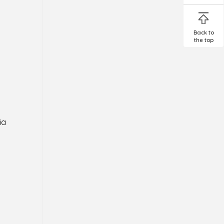
Back to
the top
ia