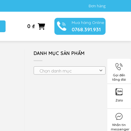
Đơn hàng
Mua hàng Online
0
₫
0768.391.931
DANH MỤC SẢN PHẨM
Chọn danh mục
Gọi đến
tổng đài
Zalo
Nhắn tin
messenger