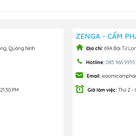
ZENGA - CẨM PH
ong, Quảng Ninh
Địa chỉ:
69A Bái Tử Lo
Hotline:
085 966 9955
Email:
xiaomicampha
 21:30 PM
Giờ làm việc:
Thứ 2 - 