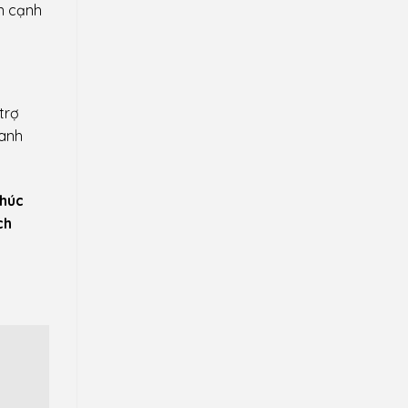
ên cạnh
trợ
hanh
phúc
ch