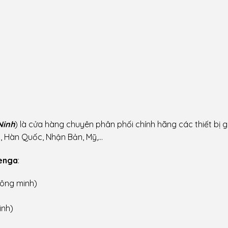
Ninh
) là cửa hàng chuyên phân phối chính hãng các thiết bị g
c, Hàn Quốc, Nhận Bản, Mỹ,…
enga
:
hông minh)
inh)