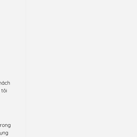
khách
tôi
trong
dụng