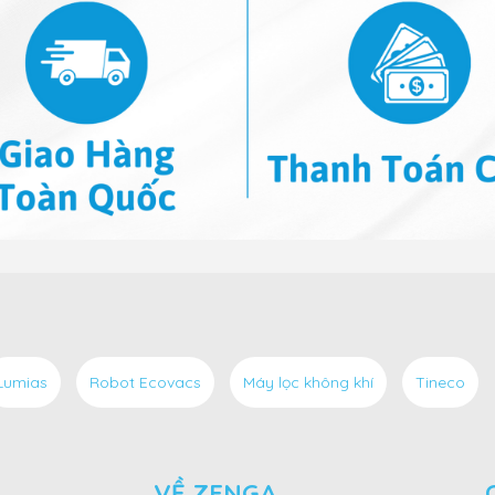
Lumias
Robot Ecovacs
Máy lọc không khí
Tineco
VỀ ZENGA