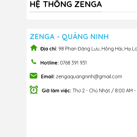
HỆ THỐNG ZENGA
ZENGA - QUẢNG NINH
Địa chỉ:
98 Phan Đăng Lưu, Hồng Hải, Hạ L
Hotline:
0768 391 931
Email:
zengaquangninh@gmail.com
Giờ làm việc:
Thứ 2 - Chủ Nhật / 8:00 AM -