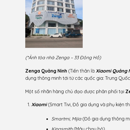
(*Ảnh tòa nhà Zenga – 33 Đông Hồ)
Zenga Quảng Ninh
(Tiền thân là
Xiaomi Quảng 
dụng thông minh tới từ các quốc gia: Trung Quố
Một số nhãn hàng chủ đạo được phân phối tại
Z
Xiaomi
(Smart Tivi, Đồ gia dụng và phụ kiện t
Smartmi, Mijia
(Đồ gia dụng thông m
Kingsmith
(Máy chạy bộ)