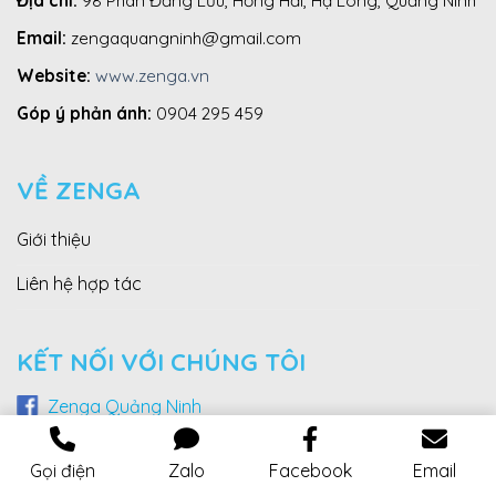
Địa chỉ:
98 Phan Đăng Lưu, Hồng Hải, Hạ Long, Quảng Ninh
Email:
zengaquangninh@gmail.com
Website:
www.zenga.vn
Góp ý phản ánh:
0904 295 459
VỀ ZENGA
Giới thiệu
Liên hệ hợp tác
KẾT NỐI VỚI CHÚNG TÔI
Zenga Quảng Ninh
Zenga Cẩm Phả
Gọi điện
Zalo
Facebook
Email