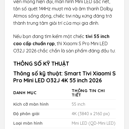
viền mỏng hiện đại, màn hình Mini LED sắc nét,
tần số quét 144Hz mượt mà và âm thanh Dolby
Atmos sống động, chiếc tivi này xứng đáng trở
thành trung tâm giải trí của mọi gia đình.
Nếu bạn đang tìm kiếm một chiếc
tivi 55 inch
cao cấp chuẩn rạp
, thì Xiaomi S Pro Mini LED
O32J 2026 chắc chắn là sản phẩm đáng đầu tư.
THÔNG SỐ KỸ THUẬT
Thông số kỹ thuật: Smart Tivi Xiaomi S
Pro Mini LED O32J 4K 55 inch 2026
THÔNG TIN CHI
DANH MỤC
TIẾT
Kích cỡ màn hình
55 inch
Độ phân giải
4K (3840 x 2160 px)
Loại màn hình
Mini LED (QD-Mini LED)