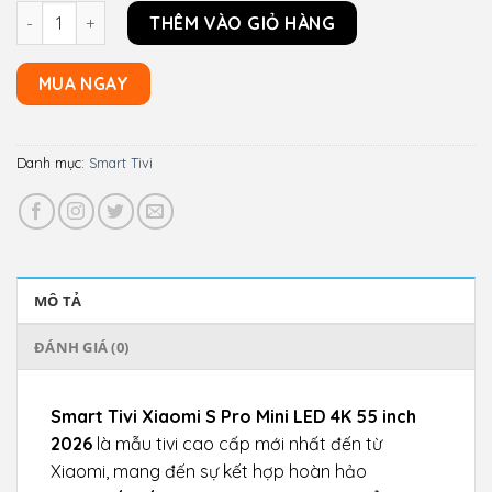
19.990.000 ₫.
là:
Tivi Xiaomi Smart Display S Pro Mini Led 55 2026 số lượng
THÊM VÀO GIỎ HÀNG
14.990.000 ₫.
MUA NGAY
Danh mục:
Smart Tivi
MÔ TẢ
ĐÁNH GIÁ (0)
Smart Tivi Xiaomi S Pro Mini LED 4K 55 inch
2026
là mẫu tivi cao cấp mới nhất đến từ
Xiaomi, mang đến sự kết hợp hoàn hảo