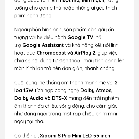
tưởng cho game thủ hoặc những ai yêu thích
phim hành động.
Ngoài phần hình ảnh, sản phẩm còn gây ấn
tượng với hệ điều hành
Google TV
, hỗ
trợ
Google Assistant
và khả năng kết nối linh
hoạt qua
Chromecast và AirPlay 2
, giúp việc
chia sẻ nội dung từ điện thoại, máy tính bảng lên
màn hình lớn trở nên đơn giản, nhanh chóng.
Cuối cùng, hệ thống âm thanh mạnh mẽ với
2
loa 15W
tích hợp công nghệ
Dolby Atmos,
Dolby Audio và DTS-X
mang đến trải nghiệm
âm thanh đa chiều, sống động, cho cảm giác
như đang ngồi trong một rạp chiếu phim mini
ngay tại nhà.
Có thể nói,
Xiaomi S Pro Mini LED 55 inch