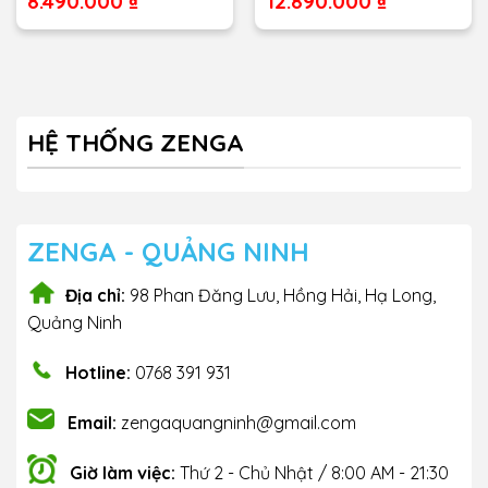
8.490.000
₫
12.890.000
₫
là:
là:
Giá
Giá
.
9.490.000 ₫.
13.990.000 ₫.
hiện
hiện
tại
tại
là:
là:
8.490.000 ₫.
12.890.000 ₫.
HỆ THỐNG ZENGA
ZENGA - QUẢNG NINH
Địa chỉ:
98 Phan Đăng Lưu, Hồng Hải, Hạ Long,
Quảng Ninh
Hotline:
0768 391 931
Email:
zengaquangninh@gmail.com
Giờ làm việc:
Thứ 2 - Chủ Nhật / 8:00 AM - 21:30