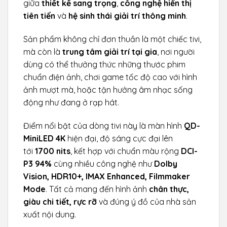
giữa
thiết kế sang trọng
,
công nghệ hiển thị
tiên tiến
và
hệ sinh thái giải trí thông minh
.
Sản phẩm không chỉ đơn thuần là một chiếc tivi,
mà còn là
trung tâm giải trí tại gia
, nơi người
dùng có thể thưởng thức những thước phim
chuẩn điện ảnh, chơi game tốc độ cao với hình
ảnh mượt mà, hoặc tận hưởng âm nhạc sống
động như đang ở rạp hát.
Điểm nổi bật của dòng tivi này là màn hình
QD-
MiniLED 4K
hiện đại, độ sáng cực đại lên
tới
1700 nits
, kết hợp với chuẩn màu rộng
DCI-
P3 94%
cùng nhiều công nghệ như
Dolby
Vision, HDR10+, IMAX Enhanced, Filmmaker
Mode
. Tất cả mang đến hình ảnh
chân thực,
giàu chi tiết, rực rỡ
và đúng ý đồ của nhà sản
xuất nội dung.