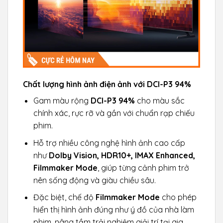
Chất lượng hình ảnh điện ảnh với DCI-P3 94%
Gam màu rộng
DCI-P3 94%
cho màu sắc
chính xác, rực rỡ và gần với chuẩn rạp chiếu
phim.
Hỗ trợ nhiều công nghệ hình ảnh cao cấp
như
Dolby Vision, HDR10+, IMAX Enhanced,
Filmmaker Mode
, giúp từng cảnh phim trở
nên sống động và giàu chiều sâu.
Đặc biệt, chế độ
Filmmaker Mode
cho phép
hiển thị hình ảnh đúng như ý đồ của nhà làm
phim, nâng tầm trải nghiệm giải trí tại gia.