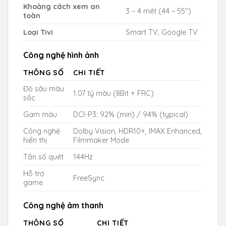
Khoảng cách xem an
3 – 4 mét (44 – 55″)
toàn
Loại Tivi
Smart TV, Google TV
Công nghệ hình ảnh
THÔNG SỐ
CHI TIẾT
Độ sâu màu
1.07 tỷ màu (8Bit + FRC)
sắc
Gam màu
DCI-P3: 92% (min) / 94% (typical)
Công nghệ
Dolby Vision, HDR10+, IMAX Enhanced,
hiển thị
Filmmaker Mode
Tần số quét
144Hz
Hỗ trợ
FreeSync
game
Công nghệ âm thanh
THÔNG SỐ
CHI TIẾT