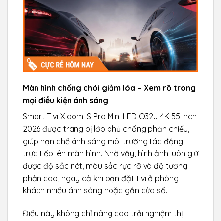
Màn hình chống chói giảm lóa – Xem rõ trong
mọi điều kiện ánh sáng
Smart Tivi Xiaomi S Pro Mini LED O32J 4K 55 inch
2026 được trang bị lớp phủ chống phản chiếu,
giúp hạn chế ánh sáng môi trường tác động
trực tiếp lên màn hình. Nhờ vậy, hình ảnh luôn giữ
được độ sắc nét, màu sắc rực rỡ và độ tương
phản cao, ngay cả khi bạn đặt tivi ở phòng
khách nhiều ánh sáng hoặc gần cửa sổ.
Điều này không chỉ nâng cao trải nghiệm thị