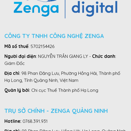
CÔNG TY TNHH CÔNG NGHỆ ZENGA
Mã số thuế
: 5702154426
Người đại diện
: NGUYỄN TRẦN GIANG LY -
Chức danh
:
Giám Đốc
Địa chỉ
: 98 Phan Đăng Lưu, Phường Hồng Hải, Thành phố
Hạ Long, Tỉnh Quảng Ninh, Việt Nam
Quản lý bởi
: Chi cục Thuế Thành phố Hạ Long
TRỤ SỞ CHÍNH - ZENGA QUẢNG NINH
Hotline:
0768.391.931