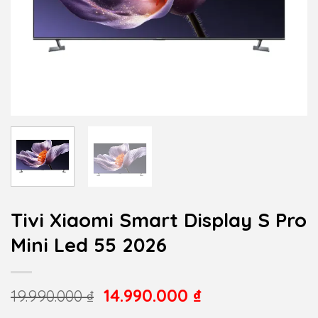
Tivi Xiaomi Smart Display S Pro
Mini Led 55 2026
Giá
14.990.000
₫
Giá
19.990.000
₫
gốc
hiện
là:
tại