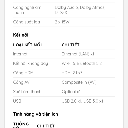
Công nghệ âm
Dolby Audio, Dolby Atmos,
thanh
DTS-X
Công suất loa
2 x 15W
Kết nối
LOẠI KẾT NỐI
CHI TIẾT
Internet
Ethernet (LAN) x1
Kết nối không dây
Wi-Fi 6, Bluetooth 5.2
Cổng HDMI
HDMI 2.1 x3
Cổng AV
Composite In (AV)
Xuất âm thanh
Optical x1
USB
USB 2.0 x1, USB 3.0 x1
Tính năng và tiện ích
THÔNG
CHI TIẾT