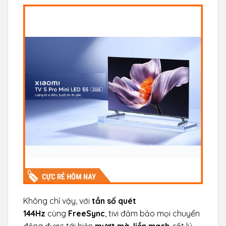
Không chỉ vậy, với
tần số quét
144Hz
cùng
FreeSync
, tivi đảm bảo mọi chuyển
động được tái hiện
mượt mà, liền mạch
, rất lý