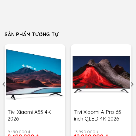
SẢN PHẨM TƯƠNG TỰ
Tivi Xiaomi A55 4K
Tivi Xiaomi A Pro 65
2026
inch QLED 4K 2026
Giá
Giá
9.490.000
₫
13.990.000
₫
gốc
gốc