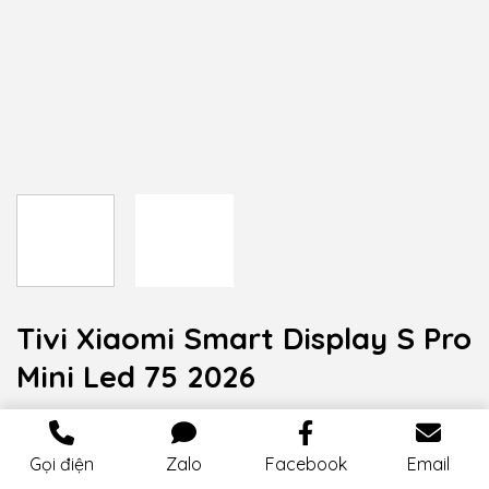
Tivi Xiaomi Smart Display S Pro
Mini Led 75 2026
Giá
24.990.000
₫
Giá
31.990.000
₫
Gọi điện
Zalo
Facebook
Email
gốc
hiện
là:
tại