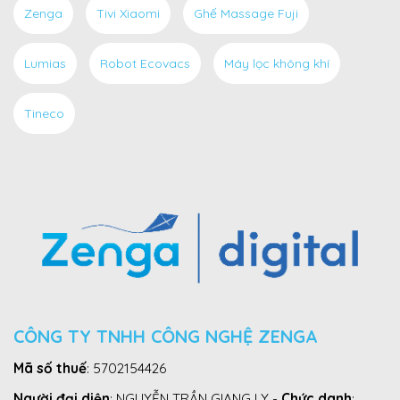
Zenga
Tivi Xiaomi
Ghế Massage Fuji
Lumias
Robot Ecovacs
Máy lọc không khí
Tineco
CÔNG TY TNHH CÔNG NGHỆ ZENGA
Mã số thuế
: 5702154426
Người đại diện
: NGUYỄN TRẦN GIANG LY -
Chức danh
: