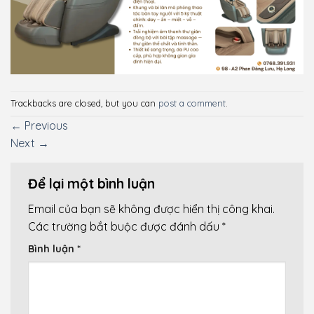
Trackbacks are closed, but you can
post a comment
.
←
Previous
Next
→
Để lại một bình luận
Email của bạn sẽ không được hiển thị công khai.
Các trường bắt buộc được đánh dấu
*
Bình luận
*