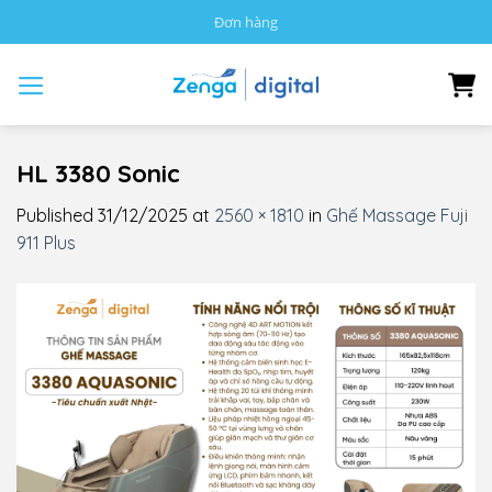
Skip
Đơn hàng
to
content
HL 3380 Sonic
Published
31/12/2025
at
2560 × 1810
in
Ghế Massage Fuji
911 Plus