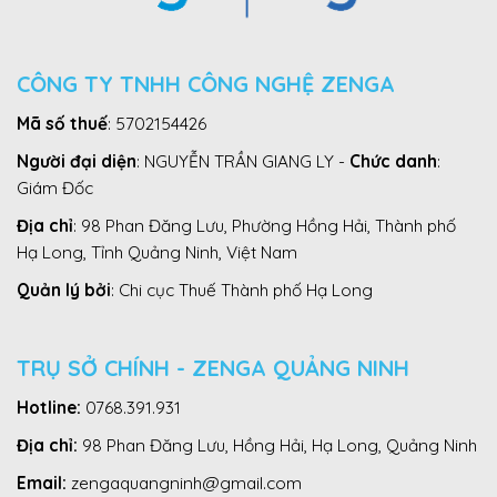
CÔNG TY TNHH CÔNG NGHỆ ZENGA
Mã số thuế
: 5702154426
Người đại diện
: NGUYỄN TRẦN GIANG LY -
Chức danh
:
Giám Đốc
Địa chỉ
: 98 Phan Đăng Lưu, Phường Hồng Hải, Thành phố
Hạ Long, Tỉnh Quảng Ninh, Việt Nam
Quản lý bởi
: Chi cục Thuế Thành phố Hạ Long
TRỤ SỞ CHÍNH - ZENGA QUẢNG NINH
Hotline:
0768.391.931
Địa chỉ:
98 Phan Đăng Lưu, Hồng Hải, Hạ Long, Quảng Ninh
Email:
zengaquangninh@gmail.com