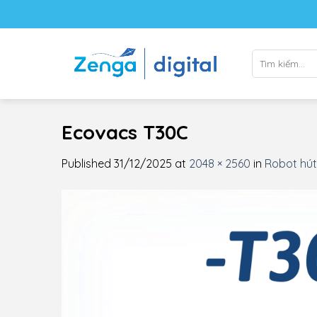
Skip
to
content
Tìm
kiếm:
Ecovacs T30C
Published
31/12/2025
at
2048 × 2560
in
Robot hút