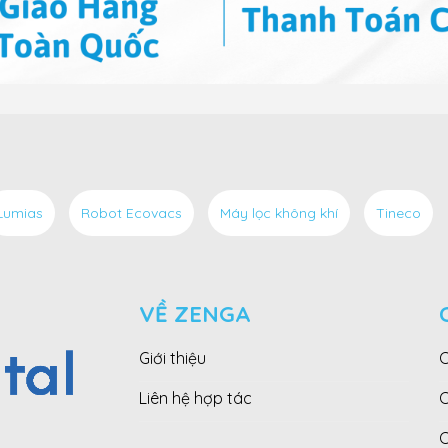
Lumias
Robot Ecovacs
Máy lọc không khí
Tineco
VỀ ZENGA
Giới thiệu
C
Liên hệ hợp tác
C
C