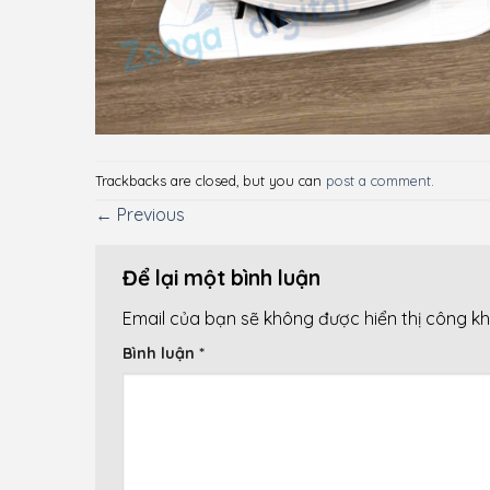
Trackbacks are closed, but you can
post a comment
.
←
Previous
Để lại một bình luận
Email của bạn sẽ không được hiển thị công kh
Bình luận
*