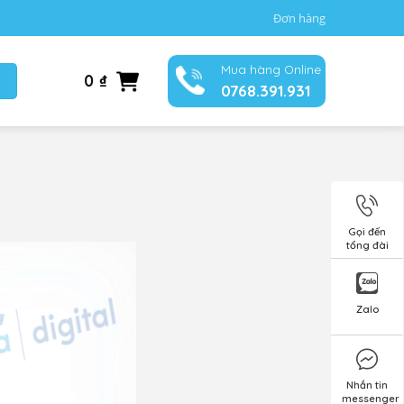
Đơn hàng
Mua hàng Online
0
₫
0768.391.931
Gọi đến
tổng đài
Zalo
Nhắn tin
messenger