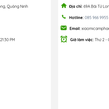
ong, Quảng Ninh
Địa chỉ:
69A Bái Tử Lo
Hotline:
085 966 9955
Email:
xiaomicampha
 21:30 PM
Giờ làm việc:
Thứ 2 - 