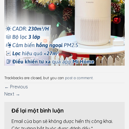
Trackbacks are closed, but you can
post a comment
.
←
Previous
Next
→
Để lại một bình luận
Email của bạn sẽ không được hiển thị công khai.
Các trường bắt buộc được đánh dấu
*