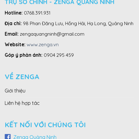
TRỤ SỞ CHÍNH - ZENGA QUẢNG NINH
Hotline:
0768.391.931
Địa chỉ:
98 Phan Đăng Lưu, Hồng Hải, Hạ Long, Quảng Ninh
Email:
zengaquangninh@gmail.com
Website:
www.zenga.vn
Góp ý phản ánh:
0904 295 459
VỀ ZENGA
Giới thiệu
Liên hệ hợp tác
KẾT NỐI VỚI CHÚNG TÔI
Zenga Quảng Ninh