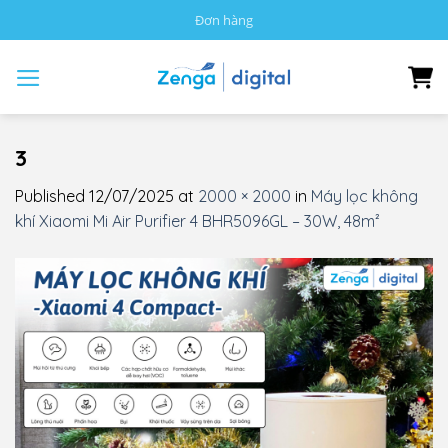
Skip
Đơn hàng
to
content
3
Published
12/07/2025
at
2000 × 2000
in
Máy lọc không
khí Xiaomi Mi Air Purifier 4 BHR5096GL – 30W, 48m²